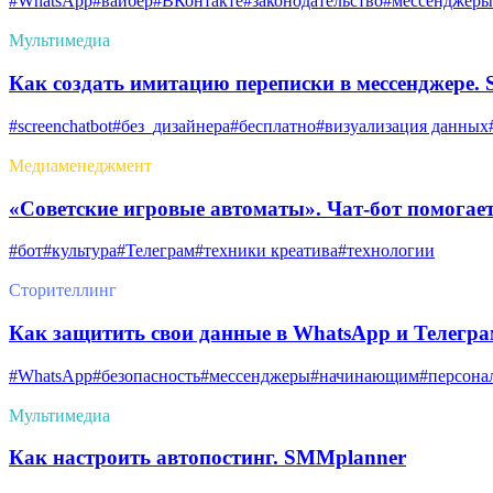
#WhatsApp
#вайбер
#ВКонтакте
#законодательство
#мессенджеры
Мультимедиа
Как создать имитацию переписки в мессенджере. S
#screenchatbot
#без_дизайнера
#бесплатно
#визуализация данных
Медиаменеджмент
«Советские игровые автоматы». Чат-бот помогает
#бот
#культура
#Телеграм
#техники креатива
#технологии
Сторителлинг
Как защитить свои данные в WhatsApp и Телегр
#WhatsApp
#безопасность
#мессенджеры
#начинающим
#персона
Мультимедиа
Как настроить автопостинг. SMMplanner