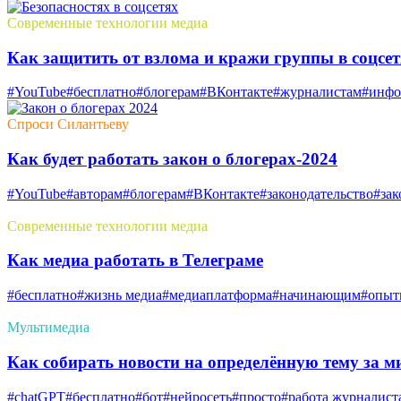
Современные технологии медиа
Как защитить от взлома и кражи группы в соцсет
#YouTube
#бесплатно
#блогерам
#ВКонтакте
#журналистам
#инфо
Спроси Силантьеву
Как будет работать закон о блогерах-2024
#YouTube
#авторам
#блогерам
#ВКонтакте
#законодательство
#зак
Современные технологии медиа
Как медиа работать в Телеграме
#бесплатно
#жизнь медиа
#медиаплатформа
#начинающим
#опы
Мультимедиа
Как собирать новости на определённую тему за м
#chatGPT
#бесплатно
#бот
#нейросеть
#просто
#работа журналист