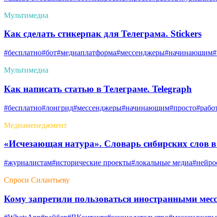
Мультимедиа
Как сделать стикерпак для Телеграма. Stickers
#бесплатно
#бот
#медиаплатформа
#мессенджеры
#начинающим
#
Мультимедиа
Как написать статью в Телеграме. Telegraph
#бесплатно
#лонгрид
#мессенджеры
#начинающим
#просто
#рабо
Медиаменеджмент
«Исчезающая натура». Словарь сибирских слов в
#журналистам
#исторические проекты
#локальные медиа
#нейро
Спроси Силантьеву
Кому запретили пользоваться иностранными мес