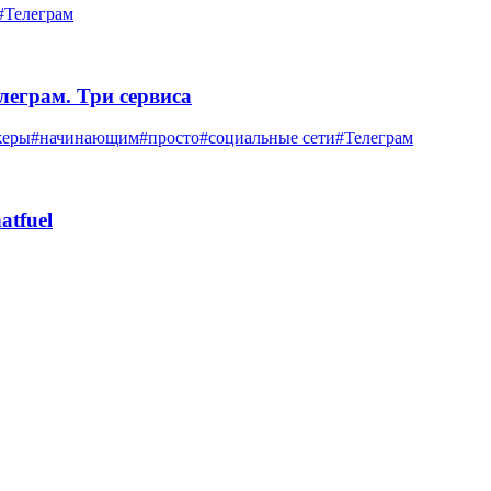
#Телеграм
еграм. Три сервиса
жеры
#начинающим
#просто
#социальные сети
#Телеграм
atfuel