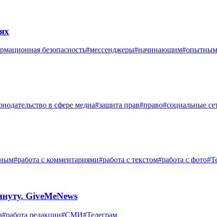
ях
рмационная безопасность
#мессенджеры
#начинающим
#опытны
онодательство в сфере медиа
#защита прав
#право
#социальные се
тным
#работа с комментариями
#работа с текстом
#работа с фото
#Т
инуту. GiveMeNews
а
#работа редакции
#СМИ
#Телеграм