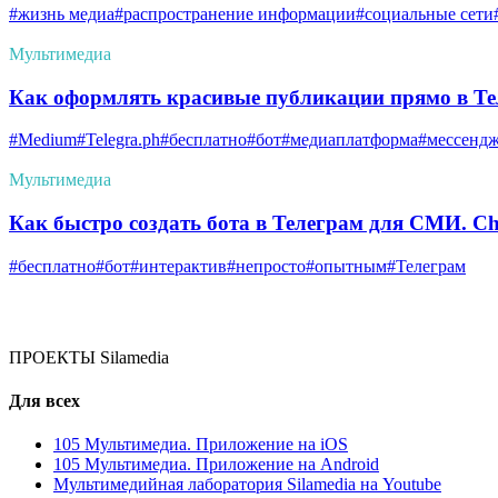
#жизнь медиа
#распространение информации
#социальные сети
Мультимедиа
Как оформлять красивые публикации прямо в Тел
#Medium
#Telegra.ph
#бесплатно
#бот
#медиаплатформа
#мессенд
Мультимедиа
Как быстро создать бота в Телеграм для СМИ. Ch
#бесплатно
#бот
#интерактив
#непросто
#опытным
#Телеграм
ПРОЕКТЫ Silamedia
Для всех
105 Мультимедиа. Приложение на iOS
105 Мультимедиа. Приложение на Android
Мультимедийная лаборатория Silamedia на Youtube