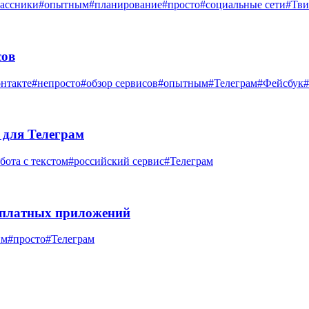
ассники
#опытным
#планирование
#просто
#социальные сети
#Тви
сов
нтакте
#непросто
#обзор сервисов
#опытным
#Телеграм
#Фейсбук
s для Телеграм
бота с текстом
#российский сервис
#Телеграм
есплатных приложений
им
#просто
#Телеграм