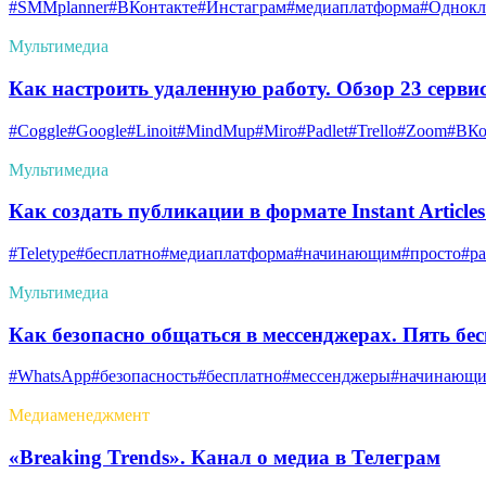
#SMMplanner
#ВКонтакте
#Инстаграм
#медиаплатформа
#Однокл
Мультимедиа
Как настроить удаленную работу. Обзор 23 серви
#Coggle
#Google
#Linoit
#MindMup
#Miro
#Padlet
#Trello
#Zoom
#ВКо
Мультимедиа
Как создать публикации в формате Instant Article
#Teletype
#бесплатно
#медиаплатформа
#начинающим
#просто
#ра
Мультимедиа
Как безопасно общаться в мессенджерах. Пять б
#WhatsApp
#безопасность
#бесплатно
#мессенджеры
#начинающ
Медиаменеджмент
«Breaking Trends». Канал о медиа в Телеграм