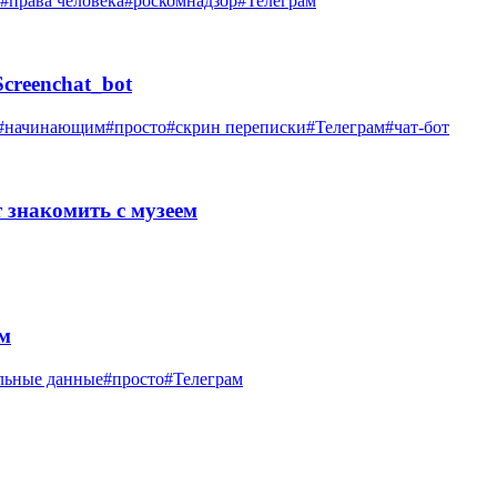
#права человека
#роскомнадзор
#Телеграм
creenchat_bot
#начинающим
#просто
#скрин переписки
#Телеграм
#чат-бот
 знакомить с музеем
ам
льные данные
#просто
#Телеграм