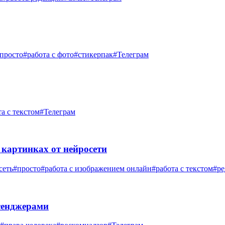
просто
#работа с фото
#стикерпак
#Телеграм
та с текстом
#Телеграм
 картинках от нейросети
сеть
#просто
#работа с изображением онлайн
#работа с текстом
#ре
сенджерами