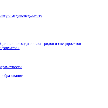
ллингу и медименеджменту
ариста» по созданию лонгридов и спецпроектов
х форматов»
аграмотности
в образовании