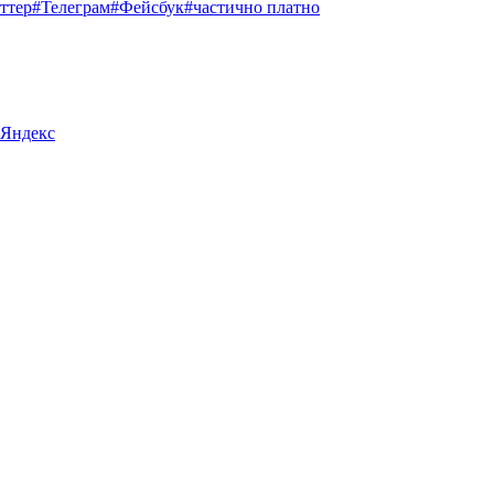
ттер
#Телеграм
#Фейсбук
#частично платно
#Яндекс