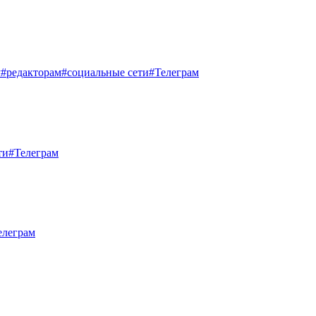
м
#редакторам
#социальные сети
#Телеграм
ти
#Телеграм
елеграм