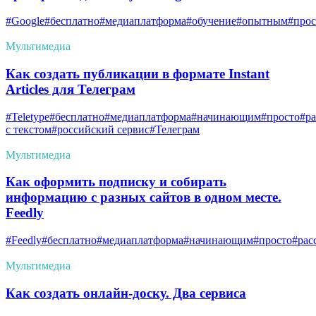
#Google
#бесплатно
#медиаплатформа
#обучение
#опытным
#прос
Мультимедиа
Как создать публикации в формате Instant
Articles для Телеграм
#Teletype
#бесплатно
#медиаплатформа
#начинающим
#просто
#ра
с текстом
#российский сервис
#Телеграм
Мультимедиа
Как оформить подписку и собирать
информацию с разных сайтов в одном месте.
Feedly
#Feedly
#бесплатно
#медиаплатформа
#начинающим
#просто
#рас
Мультимедиа
Как создать онлайн-доску. Два сервиса