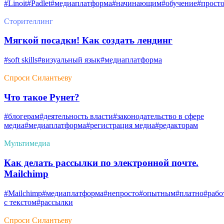
#Linoit
#Padlet
#медиаплатформа
#начинающим
#обучение
#прост
Сторителлинг
Мягкой посадки! Как создать лендинг
#soft skills
#визуальный язык
#медиаплатформа
Спроси Силантьеву
Что такое Рунет?
#блогерам
#деятельность власти
#законодательство в сфере
медиа
#медиаплатформа
#регистрация медиа
#редакторам
Мультимедиа
Как делать рассылки по электронной почте.
Mailchimp
#Mailchimp
#медиаплатформа
#непросто
#опытным
#платно
#рабо
с текстом
#рассылки
Спроси Силантьеву