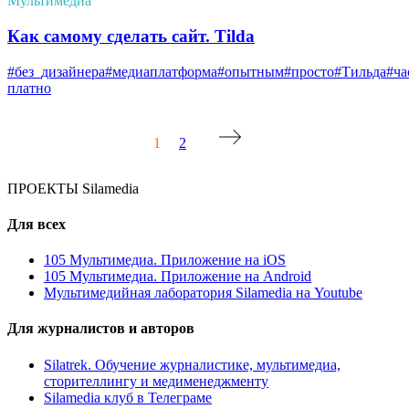
Мультимедиа
Как самому сделать сайт. Tilda
#без_дизайнера
#медиаплатформа
#опытным
#просто
#Тильда
#ча
платно
Навигация
1
2
по
записям
ПРОЕКТЫ Silamedia
Для всех
105 Мультимедиа. Приложение на iOS
105 Мультимедиа. Приложение на Android
Мультимедийная лаборатория Silamedia на Youtube
Для журналистов и авторов
Silatrek. Обучение журналистике, мультимедиа,
сторителлингу и медименеджменту
Silamedia клуб в Телеграме