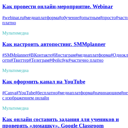
Как провести онлайн-мероприятие. Webinar
#webinar.ru
#медиаплатформа
#обучение
#опытным
#просто
#част
платно
Мультимедиа
Как настроить автопостинг. SMMplanner
#SMMplanner
#ВКонтакте
#Инстаграм
#медиаплатформа
#Однокл
сети
#Твиттер
#Телеграм
#Фейсбук
#частично платно
Мультимедиа
Как оформить канал на YouTube
#Canva
#YouTube
#бесплатно
#медиаплатформа
#начинающим
#не
с изображением онлайн
Мультимедиа
Как онлайн составить задания для учеников и
проверять «домашку». Google Classroom