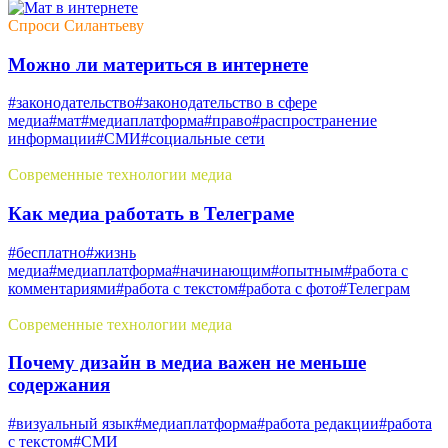
Спроси Силантьеву
Можно ли материться в интернете
#законодательство
#законодательство в сфере
медиа
#мат
#медиаплатформа
#право
#распространение
информации
#СМИ
#социальные сети
Современные технологии медиа
Как медиа работать в Телеграме
#бесплатно
#жизнь
медиа
#медиаплатформа
#начинающим
#опытным
#работа с
комментариями
#работа с текстом
#работа с фото
#Телеграм
Современные технологии медиа
Почему дизайн в медиа важен не меньше
содержания
#визуальный язык
#медиаплатформа
#работа редакции
#работа
с текстом
#СМИ