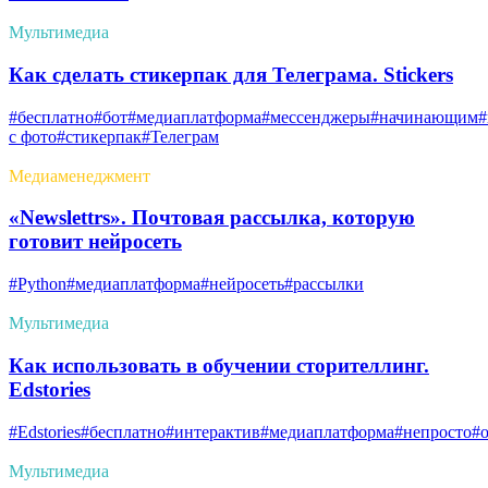
Мультимедиа
Как сделать стикерпак для Телеграма. Stickers
#бесплатно
#бот
#медиаплатформа
#мессенджеры
#начинающим
#
с фото
#стикерпак
#Телеграм
Медиаменеджмент
«Newslettrs». Почтовая рассылка, которую
готовит нейросеть
#Python
#медиаплатформа
#нейросеть
#рассылки
Мультимедиа
Как использовать в обучении сторителлинг.
Edstories
#Edstories
#бесплатно
#интерактив
#медиаплатформа
#непросто
#
Мультимедиа