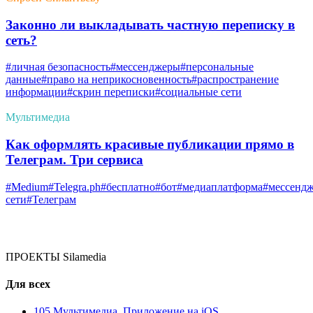
Законно ли выкладывать частную переписку в
сеть?
#личная безопасность
#мессенджеры
#персональные
данные
#право на неприкосновенность
#распространение
информации
#скрин переписки
#социальные сети
Мультимедиа
Как оформлять красивые публикации прямо в
Телеграм. Три сервиса
#Medium
#Telegra.ph
#бесплатно
#бот
#медиаплатформа
#мессенд
сети
#Телеграм
ПРОЕКТЫ Silamedia
Для всех
105 Мультимедиа. Приложение на iOS