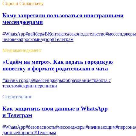
Спроси Силантьеву
Кому запретили пользоваться иностранными
мессенджерами
#WhatsApp
#вайбер
#ВКонтакте
#законодательство
#мессенджеры
человека
#роскомнадзор
#Телеграм
Медиаменеджмент
«Сдаём на метро». Как подать городскую
повестку в формате родительского чата
#жизнь города
#мессенджеры
#образование
#работа с
текстом
#скрин переписки
Сторителлинг
Как защитить свои данные в WhatsApp
и Телеграм
#WhatsApp
#безопасность
#мессенджеры
#начинающим
#персона
данные
#просто
#Телеграм