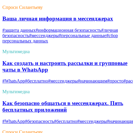
Спроси Силантьеву
Ваша личная информация в мессенджерах
#защита данных
#информационная безопасность
#личная
безопасность
#мессенджеры
#персональные данные
#сбор
персональных данных
Мультимедиа
Как создать и настроить рассылки и групповые
чаты в WhatsApp
#WhatsApp
#бесплатно
#мессенджеры
#начинающим
#просто
#ра
Мультимедиа
Как безопасно общаться в мессенджерах. Пять
бесплатных приложений
#WhatsApp
#безопасность
#бесплатно
#мессенджеры
#начинающ
Спроси Силантьеву