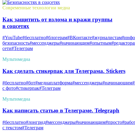
Современные технологии медиа
Как защитить от взлома и кражи группы
в соцсетях
#YouTube
#бесплатно
#блогерам
#ВКонтакте
#журналистам
#инфо
безопасность
#мессенджеры
#начинающим
#опытным
#редактор
сети
#Телеграм
Мультимедиа
Как сделать стикерпак для Телеграма. Stickers
#бесплатно
#бот
#медиаплатформа
#мессенджеры
#начинающим
#
с фото
#стикерпак
#Телеграм
Мультимедиа
Как написать статью в Телеграме. Telegraph
#бесплатно
#лонгрид
#мессенджеры
#начинающим
#просто
#рабо
с текстом
#Телеграм