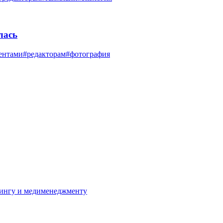
лась
ментами
#редакторам
#фотография
ллингу и медименеджменту