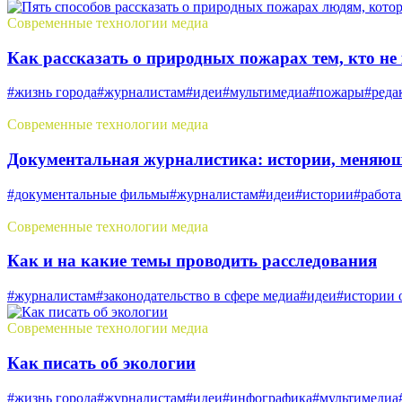
Современные технологии медиа
Как рассказать о природных пожарах тем, кто не 
#жизнь города
#журналистам
#идеи
#мультимедиа
#пожары
#реда
Современные технологии медиа
Документальная журналистика: истории, меняю
#документальные фильмы
#журналистам
#идеи
#истории
#работа
Современные технологии медиа
Как и на какие темы проводить расследования
#журналистам
#законодательство в сфере медиа
#идеи
#истории 
Современные технологии медиа
Как писать об экологии
#жизнь города
#журналистам
#идеи
#инфографика
#мультимедиа