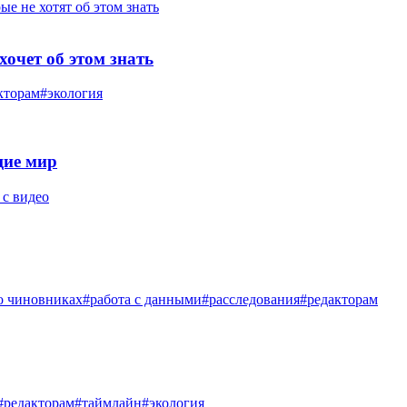
хочет об этом знать
кторам
#экология
щие мир
 с видео
о чиновниках
#работа с данными
#расследования
#редакторам
#редакторам
#таймлайн
#экология