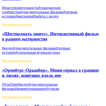
#благотворительность
#гражданские
сообщества
#документальные фильмы
#личные
истории
#миграция
#работа с видео
Медиаменеджмент
«Шестнадцать минус». Интерактивный фильм
о раннем материнстве
#видео
#документальные фильмы
#личные
истории
#социальная журналистика
Медиаменеджмент
«Оренбург-Орынбор». Мини-сериал о границе
и людях, живущих вдоль нее
#YouTube
#видео
#документальные
фильмы
#комментирование
#туризм
Медиаменеджмент