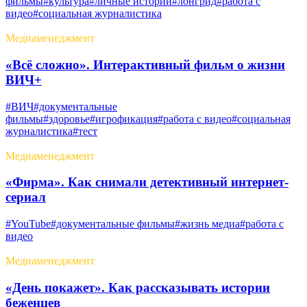
фильмы
#культура
#личные истории
#лонгрид
#работа с
видео
#социальная журналистика
Медиаменеджмент
«Всё сложно». Интерактивный фильм о жизни
ВИЧ+
#ВИЧ
#документальные
фильмы
#здоровье
#игрофикация
#работа с видео
#социальная
журналистика
#тест
Медиаменеджмент
«Фирма». Как снимали детективный интернет-
сериал
#YouTube
#документальные фильмы
#жизнь медиа
#работа с
видео
Медиаменеджмент
«День покажет». Как рассказывать истории
беженцев