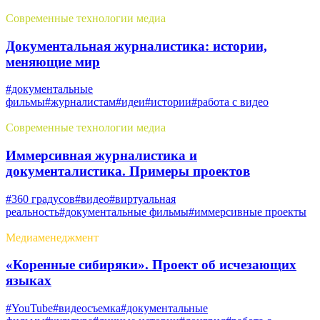
Современные технологии медиа
Документальная журналистика: истории,
меняющие мир
#документальные
фильмы
#журналистам
#идеи
#истории
#работа с видео
Современные технологии медиа
Иммерсивная журналистика и
документалистика. Примеры проектов
#360 градусов
#видео
#виртуальная
реальность
#документальные фильмы
#иммерсивные проекты
Медиаменеджмент
«Коренные сибиряки». Проект об исчезающих
языках
#YouTube
#видеосъемка
#документальные