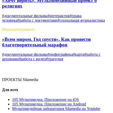
«Хочу верить». Мультимедийный проект о
религиях
#документальные фильмы
#интерактив
#права
человека
#работа с документами
#социальная журналистика
Медиаменеджмент
«Всем миром. Год спустя». Как провести
благотворительный марафон
#документальные фильмы
#инфографика
#карта
#работа с
архивами
#работа с видео
#трагедия
ПРОЕКТЫ Silamedia
Для всех
105 Мультимедиа. Приложение на iOS
105 Мультимедиа. Приложение на Android
Мультимедийная лаборатория Silamedia на Youtube