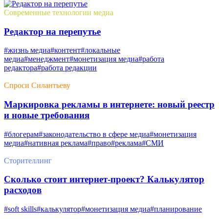
Современные технологии медиа
Редактор на перепутье
#жизнь медиа
#контент
#локальные
медиа
#менеджмент
#монетизация медиа
#работа
редактора
#работа редакции
Спроси Силантьеву
Маркировка рекламы в интернете: новый реестр
и новые требования
#блогерам
#законодательство в сфере медиа
#монетизация
медиа
#нативная реклама
#право
#реклама
#СМИ
Сторителлинг
Сколько стоит интернет-проект? Калькулятор
расходов
#soft skills
#калькулятор
#монетизация медиа
#планирование