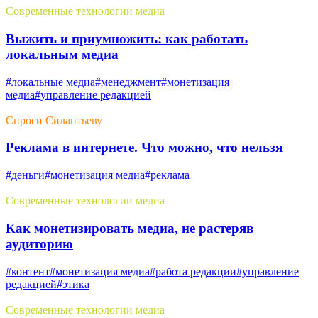
Современные технологии медиа
Выжить и приумножить: как работать
локальным медиа
#локальные медиа
#менеджмент
#монетизация
медиа
#управление редакцией
Спроси Силантьеву
Реклама в интернете. Что можно, что нельзя
#деньги
#монетизация медиа
#реклама
Современные технологии медиа
Как монетизировать медиа, не растеряв
аудиторию
#контент
#монетизация медиа
#работа редакции
#управление
редакцией
#этика
Современные технологии медиа