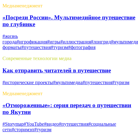
Медиаменеджмент
«Посреди России». Мультимедийное путешествие
по глубинке
#жизнь
города
#игрофикация
#игры
#иллюстрация
#лонгрид
#мультимед
форматы
#путешествия
#туризм
#фотография
Современные технологии медиа
Как отправить читателей в путешествие
#исторические проекты
#мультимедиа
#путешествия
#туризм
Медиаменеджмент
«Отмороженные»: серия передач о путешествии
по Якутии
#Storymap
#YouTube
#видео
#путешествия
#социальные
сети
#сторимэп
#туризм