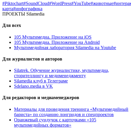
#Piktochart
#SoundCloud
#WordPress
#YouTube
#животные
#интера
карта
#инфографика
ПРОЕКТЫ Silamedia
Для всех
105 Мультимедиа. Приложение на iOS
105 Мультимедиа. Приложение на Android
Мультимедийная лаборатория Silamedia на Youtube
Для журналистов и авторов
Silatrek. Обучение журналистике, мультимедиа,
сторителлингу и медименеджменту
Silamedia клуб в Телеграме
Sdelano.media в VK
Для редакторов и медиаменеджеров
Материалы для проведения тренинга «Мультимедийный
бариста» по созданию лонгридов и спецпроектов
Оранжевый сундучок с карточками «105
мультимедийных форматов»