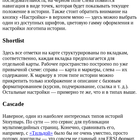
последовательность, на черном поле слева появится
навигация в виде точек, которая будет показывать текущее
положение в истории. Также стоит обратить внимание на
кнопку «Настройки» в верхнем меню — здесь можно выбрать
один из доступных шрифтов, цветовую гамму оформления и
настройки логотипа истории.
Shortlist
Здесь все отметки на карте структурированы по вкладкам,
соответственно, каждая вкладка предполагается для
отдельной карты. Рабочее пространство построено по уже
привычной схеме: справа — карта и маркеры, слева — их
содержание. К маркеру в этом типе истории можно
прикрепить только изображение и описание с базовым
форматированием (курсив, подчеркивание, ссылка и т. д.).
Остальные настройки — примерно те же, что и в типах выше.
Cascade
Наверное, один из наиболее интересных типов историй
Storymaps. По сути — это сервис для публикации
мультимедийных страниц. Конечно, сравнивать его,
например, с
«Тильдой»
было бы не очень уместно, просто
потому лонгриды — это совсем не главный для ERSI формат.