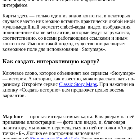
интерфейсе.
Карты здесь — только один из видов контента, в некоторых
случаях вместо них можно вставить практически любой иной
мультимедийный элемент: embed-коды, видео, изображения,
полноценные iframe веб-сайтов, которые будут загружаться,
соответственно, со всеми работающими ссылками и иным
контентом. Именно такой подход существенно расширяет
возможное поле для использования «Storymaps».
Как создать интерактивную карту?
Ключевое слово, которое объединяет все сервисы «Storymaps»
— история. А истории, как известно, можно рассказывать по-
разному. Откройте сервис
Classic Story Maps
. При нажатии на
кнопку «Создать историю» вам предложат целых восемь
вариантов.
Map tour
— простая интерактивная карта. К маркерам на ней
привязаны иллюстрации — фото или видео, и, благодаря
навигатору, мы можем перемещаться по ней от точки «А» до
точки «Б». Логика ее построения напоминает
популярный
Storymap от Knight Lab
. Здесь заменить карту на