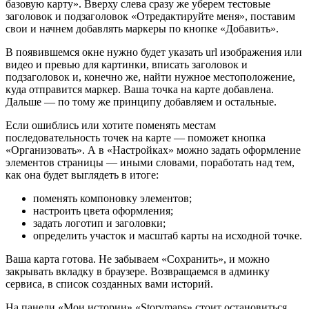
базовую карту». Вверху слева сразу же уберем тестовые
заголовок и подзаголовок «Отредактируйте меня», поставим
свои и начнем добавлять маркеры по кнопке «Добавить».
В появившемся окне нужно будет указать url изображения или
видео и превью для картинки, вписать заголовок и
подзаголовок и, конечно же, найти нужное местоположение,
куда отправится маркер. Ваша точка на карте добавлена.
Дальше — по тому же принципу добавляем и остальные.
Если ошиблись или хотите поменять местам
последовательность точек на карте — поможет кнопка
«Организовать». А в «Настройках» можно задать оформление
элементов страницы — иными словами, поработать над тем,
как она будет выглядеть в итоге:
поменять компоновку элементов;
настроить цвета оформления;
задать логотип и заголовки;
определить участок и масштаб карты на исходной точке.
Ваша карта готова. Не забываем «Сохранить», и можно
закрывать вкладку в браузере. Возвращаемся в админку
сервиса, в список созданных вами историй.
На панели «Мои истории» «Storymaps» стоит остановиться