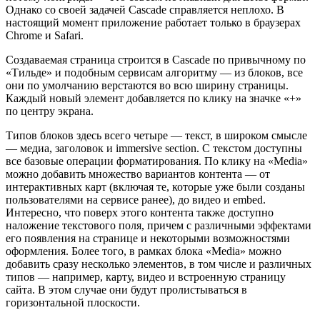
Однако со своей задачей Cascade справляется неплохо. В
настоящий момент приложение работает только в браузерах
Chrome и Safari.
Создаваемая страница строится в Cascade по привычному по
«Тильде» и подобным сервисам алгоритму — из блоков, все
они по умолчанию верстаются во всю ширину страницы.
Каждый новый элемент добавляется по клику на значке «+»
по центру экрана.
Типов блоков здесь всего четыре — текст, в широком смысле
— медиа, заголовок и immersive section. С текстом доступны
все базовые операции форматирования. По клику на «Media»
можно добавить множество вариантов контента — от
интерактивных карт (включая те, которые уже были созданы
пользователями на сервисе ранее), до видео и embed.
Интересно, что поверх этого контента также доступно
наложение текстового поля, причем с различными эффектами
его появления на странице и некоторыми возможностями
оформления. Более того, в рамках блока «Media» можно
добавить сразу несколько элементов, в том числе и различных
типов — например, карту, видео и встроенную страницу
сайта. В этом случае они будут пролистываться в
горизонтальной плоскости.