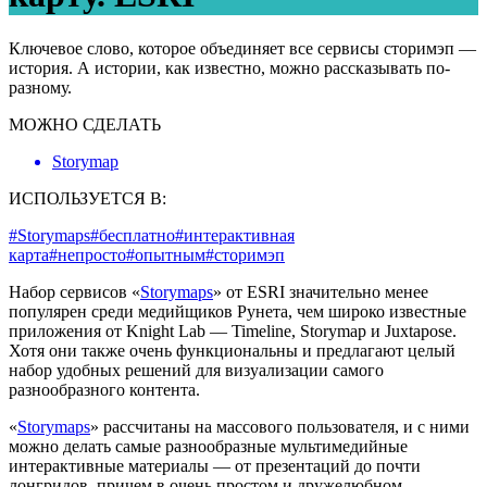
Ключевое слово, которое объединяет все сервисы сторимэп —
история. А истории, как известно, можно рассказывать по-
разному.
МОЖНО СДЕЛАТЬ
Storymap
ИСПОЛЬЗУЕТСЯ В:
#Storymaps
#бесплатно
#интерактивная
карта
#непросто
#опытным
#сторимэп
Набор сервисов «
Storymaps
» от ESRI значительно менее
популярен среди медийщиков Рунета, чем широко известные
приложения от Knight Lab — Timeline, Storymap и Juxtapose.
Хотя они также очень функциональны и предлагают целый
набор удобных решений для визуализации самого
разнообразного контента.
«
Storymaps
» рассчитаны на массового пользователя, и с ними
можно делать самые разнообразные мультимедийные
интерактивные материалы — от презентаций до почти
лонгридов, причем в очень простом и дружелюбном