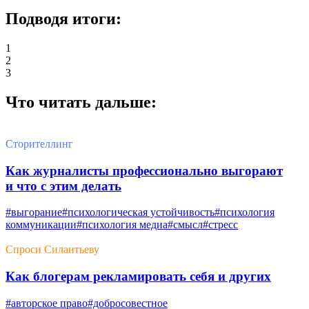
Подводя итоги:
1
2
3
Что читать дальше:
Сторителлинг
Как журналисты профессионально выгорают
и что с этим делать
#выгорание
#психологическая устойчивость
#психология
коммуникации
#психология медиа
#смысл
#стресс
Спроси Силантьеву
Как блогерам рекламировать себя и других
#авторское право
#добросовестное