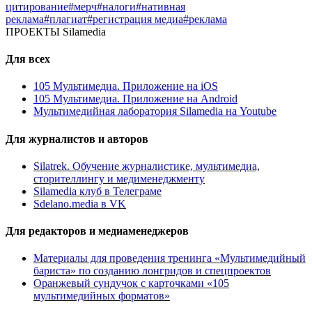
цитирование
#мерч
#налоги
#нативная
реклама
#плагиат
#регистрация медиа
#реклама
ПРОЕКТЫ Silamedia
Для всех
105 Мультимедиа. Приложение на iOS
105 Мультимедиа. Приложение на Android
Мультимедийная лаборатория Silamedia на Youtube
Для журналистов и авторов
Silatrek. Обучение журналистике, мультимедиа,
сторителлингу и медименеджменту
Silamedia клуб в Телеграме
Sdelano.media в VK
Для редакторов и медиаменеджеров
Материалы для проведения тренинга «Мультимедийный
бариста» по созданию лонгридов и спецпроектов
Оранжевый сундучок с карточками «105
мультимедийных форматов»