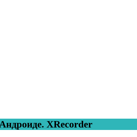
 Андроиде. XRecorder