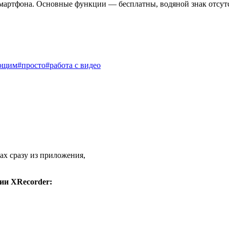
смартфона. Основные функции — бесплатны, водяной знак отсут
ющим
#просто
#работа с видео
ах сразу из приложения,
ии XRecorder: