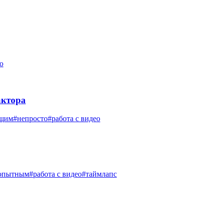
о
актора
щим
#непросто
#работа с видео
опытным
#работа с видео
#таймлапс