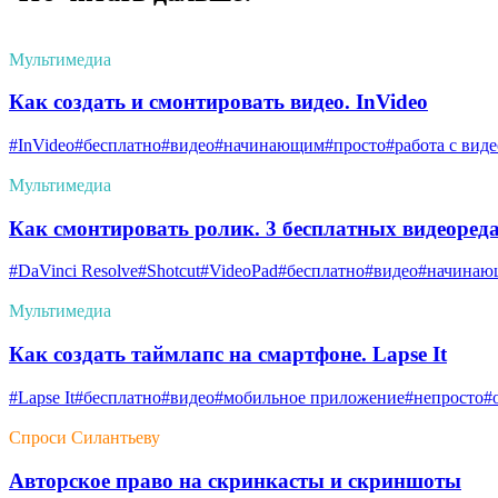
Мультимедиа
Как создать и смонтировать видео. InVideo
#InVideo
#бесплатно
#видео
#начинающим
#просто
#работа с виде
Мультимедиа
Как смонтировать ролик. 3 бесплатных видеоред
#DaVinci Resolve
#Shotcut
#VideoPad
#бесплатно
#видео
#начинаю
Мультимедиа
Как создать таймлапс на смартфоне. Lapse It
#Lapse It
#бесплатно
#видео
#мобильное приложение
#непросто
#
Спроси Силантьеву
Авторское право на скринкасты и скриншоты