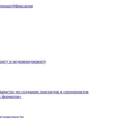
риншот
#фиксация
ллингу и медименеджменту
ариста» по созданию лонгридов и спецпроектов
х форматов»
аграмотности