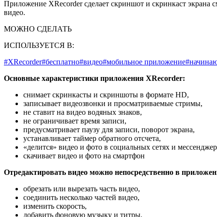
Приложение XRecorder сделает скриншот и скринкаст экрана 
видео.
МОЖНО СДЕЛАТЬ
ИСПОЛЬЗУЕТСЯ В:
#XRecorder
#бесплатно
#видео
#мобильное приложение
#начина
Основные характеристики приложения XRecorder:
снимает скринкасты и скриншоты в формате HD,
записывает видеозвонки и просматриваемые стримы,
не ставит на видео водяных знаков,
не ограничивает время записи,
предусматривает паузу для записи, поворот экрана,
устанавливает таймер обратного отсчета,
«делится» видео и фото в социальных сетях и мессенджер
скачивает видео и фото на смартфон
Отредактировать видео можно непосредственно в приложен
обрезать или вырезать часть видео,
соединить несколько частей видео,
изменить скорость,
добавить фоновую музыку и титры,