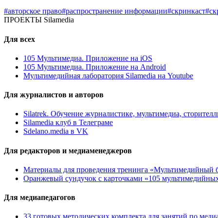
#авторское право
#распространение информации
#скринкаст
#ск
ПРОЕКТЫ Silamedia
Для всех
105 Мультимедиа. Приложение на iOS
105 Мультимедиа. Приложение на Android
Мультимедийная лаборатория Silamedia на Youtube
Для журналистов и авторов
Silatrek. Обучение журналистике, мультимедиа, сторите
Silamedia клуб в Телеграме
Sdelano.media в VK
Для редакторов и медиаменеджеров
Материалы для проведения тренинга «Мультимедийный б
Оранжевый сундучок с карточками «105 мультимедийны
Для медиапедагогов
33 готовых методических комплекта для занятий по меди