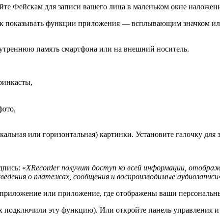
йте Фейскам для записи вашего лица в маленьком окне наложени
как показывать функции приложения — всплывающим значком ил
внутреннюю память смартфона или на внешний носитель.
ринкасты,
фото,
кальная или горизонтальная) картинки. Установите галочку для 
пись: «
XRecorder получит доступ ко всей информации, отображ
сведения о платежах, сообщения и воспроизводимые аудиозаписи
ое приложение или приложение, где отображены ваши персональн
ках подключили эту функцию). Или откройте панель управления 