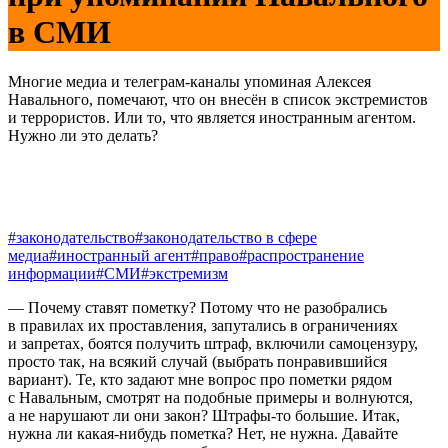
в СМИ
Многие медиа и телеграм-каналы упоминая Алексея
Навального, помечают, что он внесён в список экстремистов
и террористов. Или то, что является иностранным агентом.
Нужно ли это делать?
#законодательство
#законодательство в сфере
медиа
#иностранный агент
#право
#распространение
информации
#СМИ
#экстремизм
— Почему ставят пометку? Потому что не разобрались
в правилах их проставления, запутались в ограничениях
и запретах, боятся получить штраф, включили самоцензуру,
просто так, на всякий случай (выбрать понравившийся
вариант). Те, кто задают мне вопрос про пометки рядом
с Навальным, смотрят на подобные примеры и волнуются,
а не нарушают ли они закон? Штрафы-то большие. Итак,
нужна ли какая-нибудь пометка? Нет, не нужна. Давайте