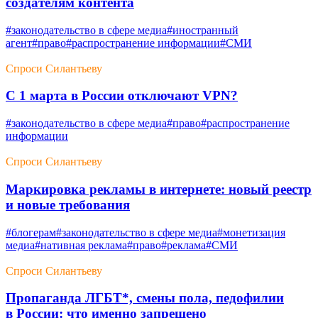
создателям контента
#законодательство в сфере медиа
#иностранный
агент
#право
#распространение информации
#СМИ
Спроси Силантьеву
С 1 марта в России отключают VPN?
#законодательство в сфере медиа
#право
#распространение
информации
Спроси Силантьеву
Маркировка рекламы в интернете: новый реестр
и новые требования
#блогерам
#законодательство в сфере медиа
#монетизация
медиа
#нативная реклама
#право
#реклама
#СМИ
Спроси Силантьеву
Пропаганда ЛГБТ*, смены пола, педофилии
в России: что именно запрещено