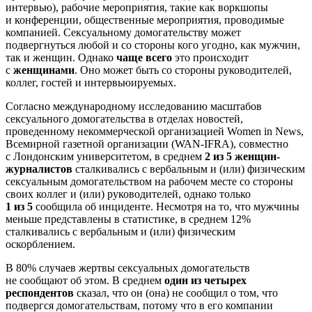
интервью), рабочие мероприятия, такие как воркшопы
и конференции, общественные мероприятия, проводимые
компанией. Сексуальному домогательству может
подвергнуться любой и со стороны кого угодно, как мужчин,
так и женщин. Однако
чаще всего
это происходит
с
женщинами
. Оно может быть со стороны руководителей,
коллег, гостей и интервьюируемых.
Согласно международному исследованию масштабов
сексуального домогательства в отделах новостей,
проведенному некоммерческой организацией Women in News,
Всемирной газетной организации (WAN-IFRA), совместно
с Лондонским университетом, в среднем
2 из 5 женщин-
журналистов
сталкивались с вербальным и (или) физическим
сексуальным домогательством на рабочем месте со стороны
своих коллег и (или) руководителей, однако только
1 из 5
сообщила об инциденте. Несмотря на то, что мужчины
меньше представлены в статистике, в среднем 12%
сталкивались с вербальным и (или) физическим
оскорблением.
В 80% случаев жертвы сексуальных домогательств
не сообщают об этом. В среднем
один из четырех
респондентов
сказал, что он (она) не сообщил о том, что
подвергся домогательствам, потому что в его компании