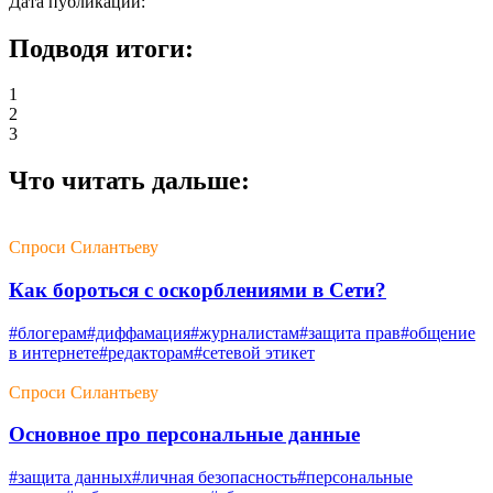
Дата публикации:
Подводя итоги:
1
2
3
Что читать дальше:
Спроси Силантьеву
Как бороться с оскорблениями в Сети?
#блогерам
#диффамация
#журналистам
#защита прав
#общение
в интернете
#редакторам
#сетевой этикет
Спроси Силантьеву
Основное про персональные данные
#защита данных
#личная безопасность
#персональные