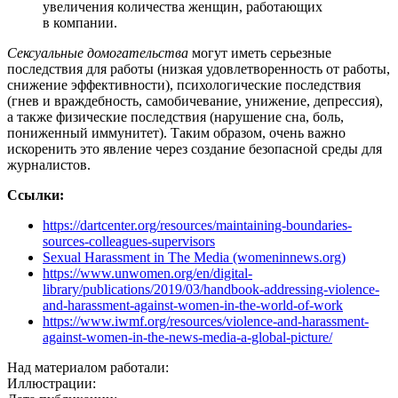
увеличения количества женщин, работающих
в компании.
Сексуальные домогательства
могут иметь серьезные
последствия для работы (низкая удовлетворенность от работы,
снижение эффективности), психологические последствия
(гнев и враждебность, самобичевание, унижение, депрессия),
а также физические последствия (нарушение сна, боль,
пониженный иммунитет). Таким образом, очень важно
искоренить это явление через создание безопасной среды для
журналистов.
Ссылки
:
https://dartcenter.org/resources/maintaining-boundaries-
sources-colleagues-supervisors
Sexual Harassment in The Media (womeninnews.org)
https://www.unwomen.org/en/digital-
library/publications/2019/03/handbook-addressing-violence-
and-harassment-against-women-in-the-world-of-work
https://www.iwmf.org/resources/violence-and-harassment-
against-women-in-the-news-media-a-global-picture/
Над материалом работали:
Иллюстрации: