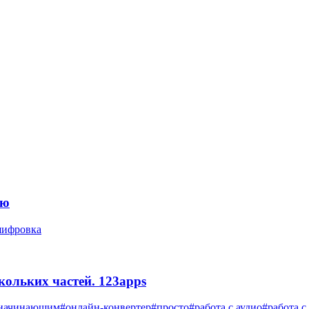
ью
шифровка
скольких частей. 123apps
начинающим
#онлайн-конвертер
#просто
#работа с аудио
#работа 