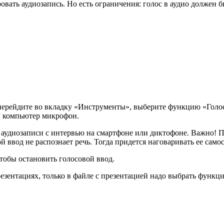
вать аудиозапись. Но есть ограничения: голос в аудио должен б
 перейдите во вкладку «Инструменты», выберите функцию «Голос
и компьютер микрофон.
аудиозаписи с интервью на смартфоне или диктофоне. Важно! Пр
й ввод не распознает речь. Тогда придется наговаривать ее само
чтобы остановить голосовой ввод.
зентациях, только в файле с презентацией надо выбрать функц