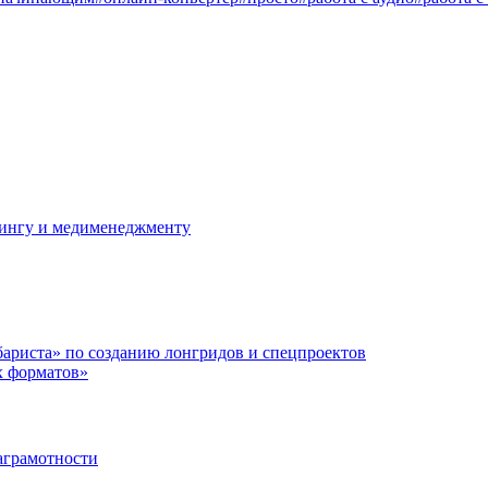
ллингу и медименеджменту
ариста» по созданию лонгридов и спецпроектов
х форматов»
аграмотности