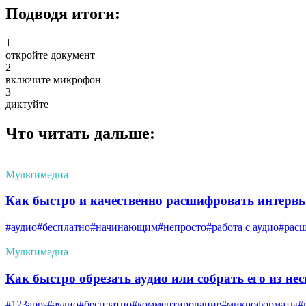
Подводя итоги:
1
откройте документ
2
включите микрофон
3
диктуйте
Что читать дальше:
Мультимедиа
Как быстро и качественно расшифровать интерв
#аудио
#бесплатно
#начинающим
#непросто
#работа с аудио
#рас
Мультимедиа
Как быстро обрезать аудио или собрать его из не
#123apps
#аудио
#бесплатно
#комментирование
#микроформаты
#