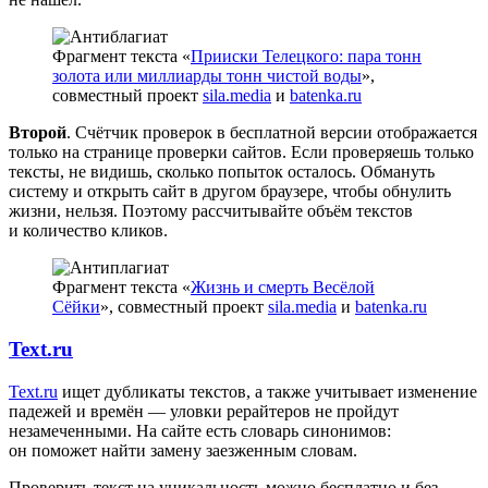
Фрагмент текста «
Прииски Телецкого: пара тонн
золота или миллиарды тонн чистой воды
»,
совместный проект
sila.media
и
batenka.ru
Второй
. Счётчик проверок в бесплатной версии отображается
только на странице проверки сайтов. Если проверяешь только
тексты, не видишь, сколько попыток осталось. Обмануть
систему и открыть сайт в другом браузере, чтобы обнулить
жизни, нельзя. Поэтому рассчитывайте объём текстов
и количество кликов.
Фрагмент текста «
Жизнь и смерть Весёлой
Сёйки
», совместный проект
sila.media
и
batenka.ru
Text.ru
Text.ru
ищет дубликаты текстов, а также учитывает изменение
падежей и времён — уловки рерайтеров не пройдут
незамеченными. На сайте есть словарь синонимов:
он поможет найти замену заезженным словам.
Проверить текст на уникальность можно бесплатно и без