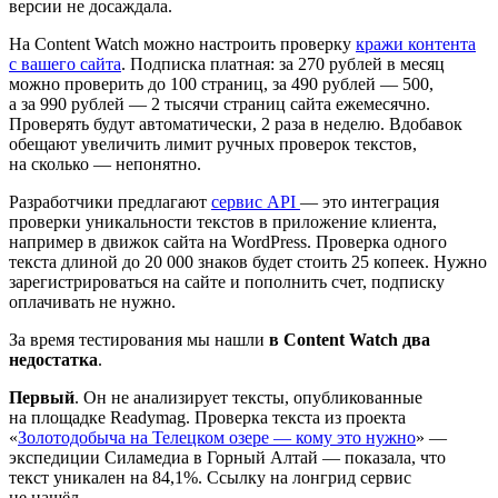
версии не досаждала.
На Content Watch можно настроить проверку
кражи контента
с вашего сайта
. Подписка платная: за 270 рублей в месяц
можно проверить до 100 страниц, за 490 рублей — 500,
а за 990 рублей — 2 тысячи страниц сайта ежемесячно.
Проверять будут автоматически, 2 раза в неделю. Вдобавок
обещают увеличить лимит ручных проверок текстов,
на сколько — непонятно.
Разработчики предлагают
сервис API
— это интеграция
проверки уникальности текстов в приложение клиента,
например в движок сайта на WordPress. Проверка одного
текста длиной до 20 000 знаков будет стоить 25 копеек. Нужно
зарегистрироваться на сайте и пополнить счет, подписку
оплачивать не нужно.
За время тестирования мы нашли
в Content Watch два
недостатка
.
Первый
. Он не анализирует тексты, опубликованные
на площадке Readymag. Проверка текста из проекта
«
Золотодобыча на Телецком озере — кому это нужно
» —
экспедиции Силамедиа в Горный Алтай — показала, что
текст уникален на 84,1%. Ссылку на лонгрид сервис
не нашёл.