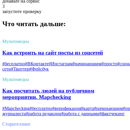
добавьте на сервис
3
запустите проверку
Что читать дальше:
Мультимедиа
Как встроить на сайт посты из соцсетей
#бесплатно
#ВКонтакте
#Инстаграм
#начинающим
#просто
#соци
сети
#Твиттер
#Фейсбук
Мультимедиа
Как посчитать людей на публичном
мероприятии. Mapchecking
#Mapchecking
#бесплатно
#верификация
#карта
#начинающим
#пр
журналиста
#работа редакции
#работа с данными
#фактчекинг
Сторителлинг