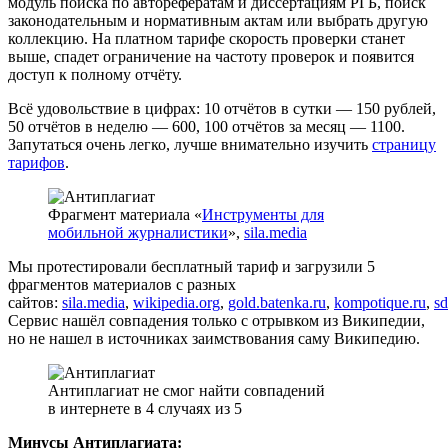
модуль поиска по авторефератам и диссертациям РГБ, поиск
законодательным и нормативным актам или выбрать другую
коллекцию. На платном тарифе скорость проверки станет
выше, спадет ограничение на частоту проверок и появится
доступ к полному отчёту.
Всё удовольствие в цифрах: 10 отчётов в сутки — 150 рублей,
50 отчётов в неделю — 600, 100 отчётов за месяц — 1100.
Запутаться очень легко, лучше внимательно изучить
страницу
тарифов
.
Фрагмент материала «
Инструменты для
мобильной журналистики
»,
sila.media
Мы протестировали бесплатный тариф и загрузили 5
фрагментов материалов с разных
сайтов:
sila.media
,
wikipedia.org
,
gold.batenka.ru
,
kompotique.ru
,
sd
Сервис нашёл совпадения только с отрывком из Википедии,
но не нашел в источниках заимствования саму Википедию.
Антиплагиат не смог найти совпадений
в интернете в 4 случаях из 5
Минусы Антиплагиата: