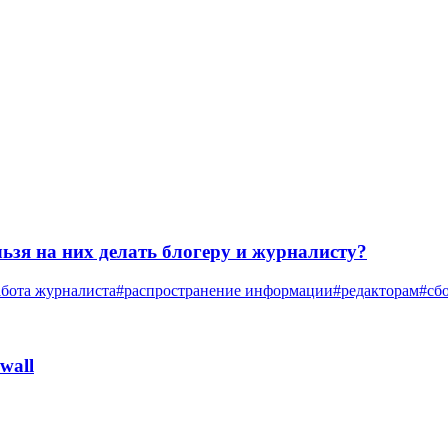
ьзя на них делать блогеру и журналисту?
абота журналиста
#распространение информации
#редакторам
#сб
wall