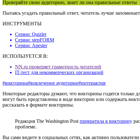
Проверяйте свою аудиторию, знает ли она правильные ответы
Пытаясь угадать правильный ответ, читатель лучше запоминает
ИНСТРУМЕНТЫ
Сервис Quizlet
Сервис stepFORM
Сервис Apester
ИСПОЛЬЗУЕТСЯ В:
NN.ru проверяет грамотность читателей
IT-тест для некоммерческих организаций
#викторина
#вовлечение аудитории
#интерактив
Некоторые редакторы думают, что викторины годятся только д
могут быть представлены в виде викторин или содержать викт
рассказать в формате викторины.
Редакция The Washington Post
превратила в викторину
рас
проблеме.
Вы сами видите в социальных сетях, как активно пользователи