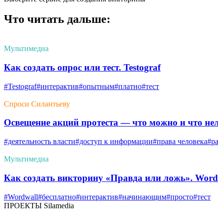
Что читать дальше:
Мультимедиа
Как создать опрос или тест. Testograf
#Testograf
#интерактив
#опытным
#платно
#тест
Спроси Силантьеву
Освещение акций протеста — что можно и что нел
#деятельность власти
#доступ к информации
#права человека
#р
Мультимедиа
Как создать викторину «Правда или ложь». Word
#Wordwall
#бесплатно
#интерактив
#начинающим
#просто
#тест
ПРОЕКТЫ Silamedia