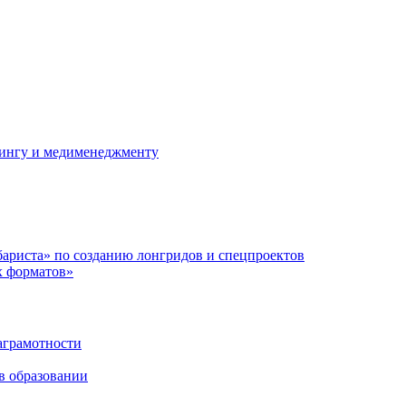
ллингу и медименеджменту
ариста» по созданию лонгридов и спецпроектов
х форматов»
аграмотности
в образовании